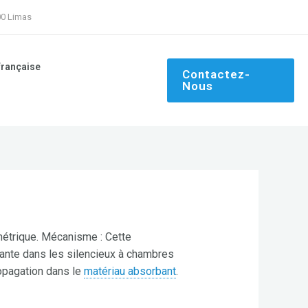
00 Limas
française
Contactez-
Nous
métrique. Mécanisme : Cette
minante dans les silencieux à chambres
ropagation dans le
matériau absorbant
.