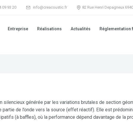
74 09 93 20
info@creacoustic.fr
82 Rue Henri Depagneux 694
Entreprise
Réalisations
Actualités
Réglementation 
un silencieux générée par les variations brutales de section géo
ne partie de l’onde vers la source (effet réactif). Elle est prédo
ipatifs (à baffles), où la performance dépend davantage de la p