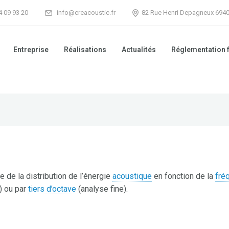
74 09 93 20
info@creacoustic.fr
82 Rue Henri Depagneux 694
Entreprise
Réalisations
Actualités
Réglementation 
 de la distribution de l’énergie
acoustique
en fonction de la
fré
) ou par
tiers d’octave
(analyse fine).