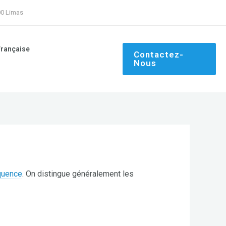
00 Limas
française
Contactez-
Nous
quence
. On distingue généralement les